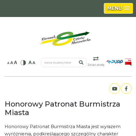
MENU
wpisz szukany tekst
A
A
A
A
A
Zmień strefę
Honorowy Patronat Burmistrza
Miasta
Honorowy Patronat Burmistrza Miasta jest wyrazem
wyróżnienia, podkreślającego szczególny charakter