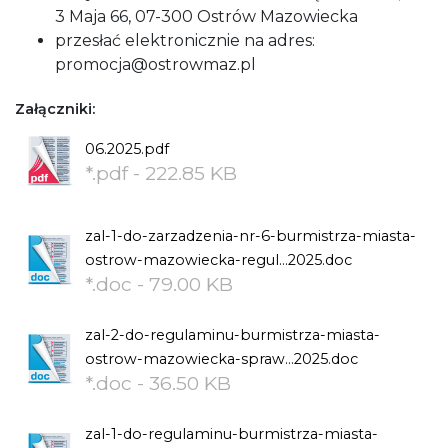
3 Maja 66, 07-300 Ostrów Mazowiecka
przesłać elektronicznie na adres:
promocja@ostrowmaz.pl
Załączniki:
06.2025.pdf
*.pdf - 222.85 KB
zal-1-do-zarzadzenia-nr-6-burmistrza-miasta-
ostrow-mazowiecka-regul...2025.doc
*.doc - 79.00 KB
zal-2-do-regulaminu-burmistrza-miasta-
ostrow-mazowiecka-spraw...2025.doc
*.doc - 36.50 KB
zal-1-do-regulaminu-burmistrza-miasta-