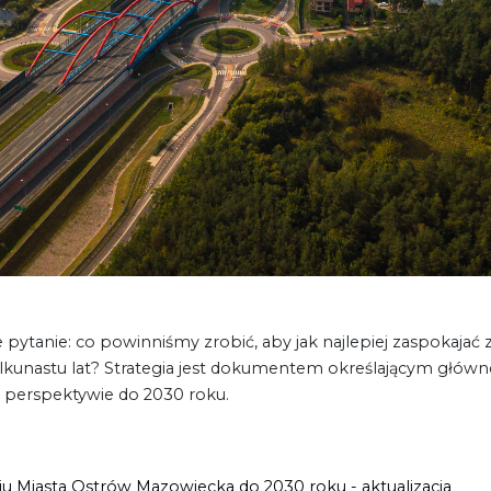
pytanie: co powinniśmy zrobić, aby jak najlepiej zaspokaja
unastu lat? Strategia jest dokumentem określającym główne 
w perspektywie do 2030 roku.
 Miasta Ostrów Mazowiecka do 2030 roku - aktualizacja