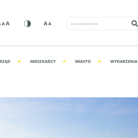
wpisz szukany tekst
A
A
A
A
A
RZĄD
MIESZKAŃCY
MIASTO
WYDARZENIA