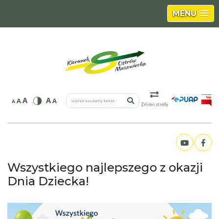
MENU
wpisz szukany tekst
A
A
A
A
A
Zmień strefę
Wszystkiego najlepszego z okazji
Dnia Dziecka!