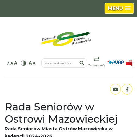
MENU
wpisz szukany tekst
A
A
A
A
A
Zmień strefę
Rada Seniorów w
Ostrowi Mazowieckiej
Rada Seniorów Miasta Ostrów Mazowiecka w
kadencji 2024-2026