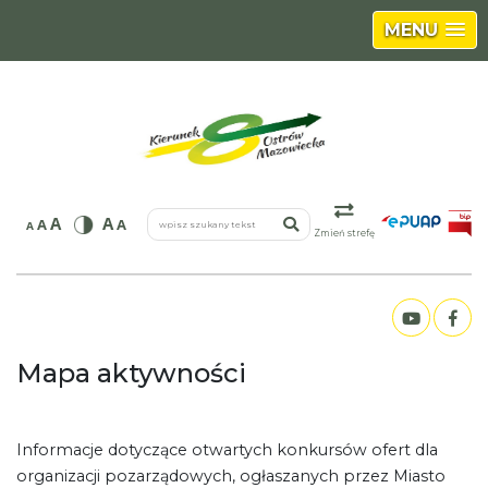
MENU
wpisz szukany tekst
A
A
A
A
A
Zmień strefę
Mapa aktywności
Informacje dotyczące otwartych konkursów ofert dla
organizacji pozarządowych, ogłaszanych przez Miasto