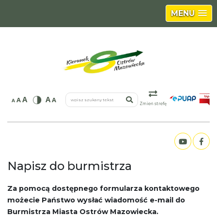
MENU
wpisz szukany tekst
A
A
A
A
A
Zmień strefę
Napisz do burmistrza
Za pomocą dostępnego formularza kontaktowego
możecie Państwo wysłać wiadomość e-mail do
Burmistrza Miasta Ostrów Mazowiecka.