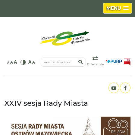
MENU
wpisz szukany tekst
A
A
A
A
A
Zmień strefę
XXIV sesja Rady Miasta