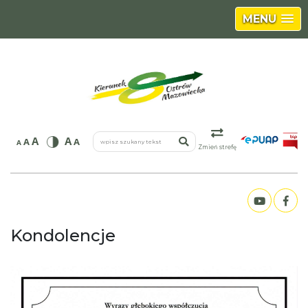
MENU
wpisz szukany tekst
A
A
A
A
A
Zmień strefę
Kondolencje