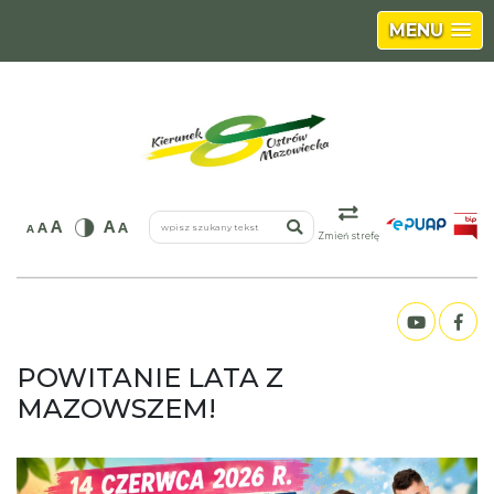
MENU
wpisz szukany tekst
A
A
A
A
A
Zmień strefę
POWITANIE LATA Z
MAZOWSZEM!