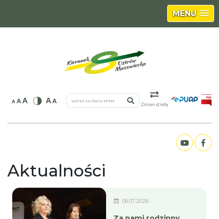
MENU
wpisz szukany tekst
A
A
A
A
A
Zmień strefę
Aktualności
06.07.2026
Za nami rodzinny