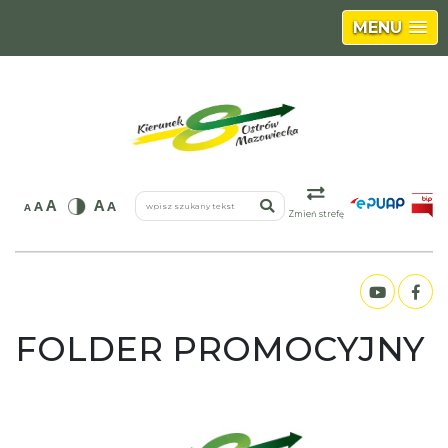
MENU
wpisz szukany tekst
A
A
A
A
A
Zmień strefę
FOLDER PROMOCYJNY