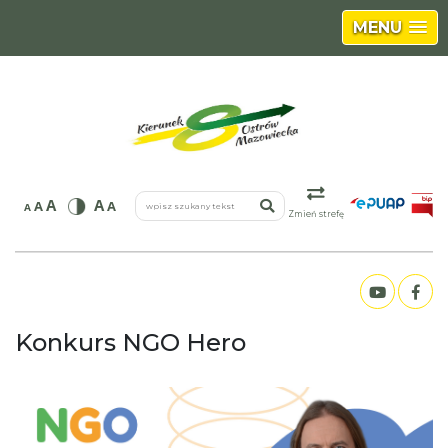
MENU
wpisz szukany tekst
A
A
A
A
A
Zmień strefę
Konkurs NGO Hero