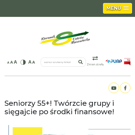
MENU
wpisz szukany tekst
A
A
A
A
A
Zmień strefę
Seniorzy 55+! Twórzcie grupy i
sięgajcie po środki finansowe!