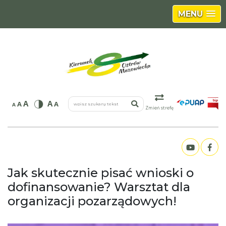
MENU
wpisz szukany tekst
A
A
A
A
A
Zmień strefę
Jak skutecznie pisać wnioski o
dofinansowanie? Warsztat dla
organizacji pozarządowych!