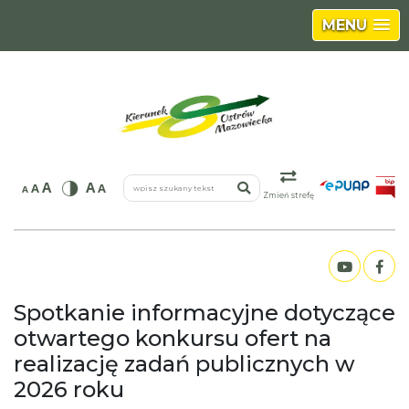
MENU
wpisz szukany tekst
A
A
A
A
A
Zmień strefę
Spotkanie informacyjne dotyczące
otwartego konkursu ofert na
realizację zadań publicznych w
2026 roku