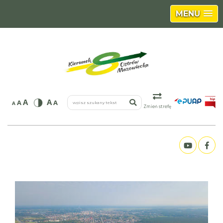
MENU
wpisz szukany tekst
A
A
A
A
A
Zmień strefę